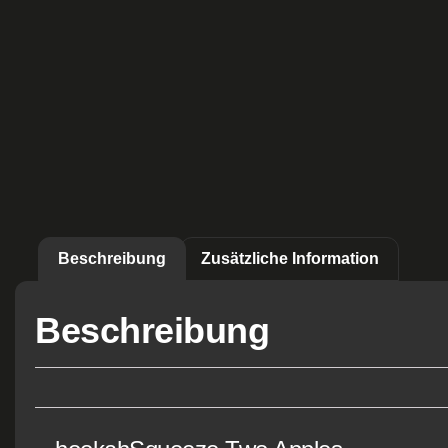
Beschreibung
Zusätzliche Information
Beschreibung