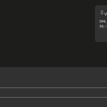
V
DHL 
59,-