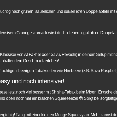
chtig nach grünen, säuerlichen und süßen roten Doppeläpfeln mit 
intensivem Grundgeschmack wirst du ihn lieben, egal ob du Doppelapf
Klassiker von Al Fakher oder Savu, Revoshi) in deinem Setup mit 
r anhaltendem Geschmack erleben!
uchtigen, beerigen Tabaksorten wie Himbeere (z.B. Savu Raspbelly
sy und noch intensiver!
ze jetzt noch viel besser mit Shisha-Tabak beim Mixen! Entscheide
und oben nochmal ein bisschen Squeeeeeze!
🫠 Sorgt bei sorgfält
 ergiebig! Fang mit einer kleinen Menge Squeezy an. Mehr kannst d