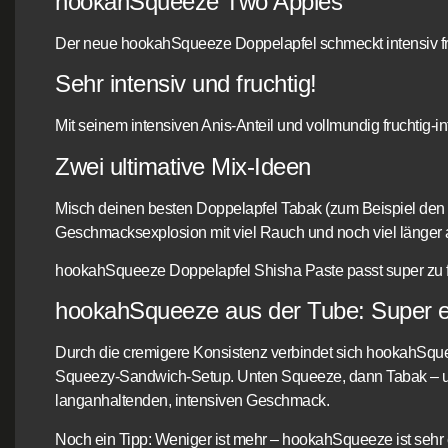
hookahSqueeze Two Apples
Der neue hookahSqueeze Doppelapfel schmeckt intensiv fru
Sehr intensiv und fruchtig!
Mit seinem intensiven Anis-Anteil und vollmundig fruchtig-
Zwei ultimative Mix-Ideen
Misch deinen besten Doppelapfel Tabak (zum Beispiel den 
Geschmacksexplosion mit viel Rauch und noch viel länge
hookahSqueeze Doppelapfel Shisha Paste passt super zu fr
hookahSqueeze aus der Tube: Super ea
Durch die cremigere Konsistenz verbindet sich hookahSquee
Squeezy-Sandwich-Setup. Unten Squeeze, dann Tabak – 
langanhaltenden, intensiven Geschmack.
Noch ein Tipp: Weniger ist mehr – hookahSqueeze ist sehr