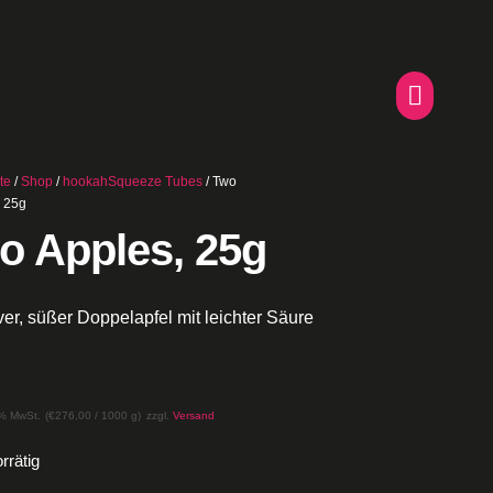
te
/
Shop
/
hookahSqueeze Tubes
/ Two
, 25g
o Apples, 25g
ver, süßer Doppelapfel mit leichter Säure
9% MwSt.
(
€
276,00
/ 1000 g)
zzgl.
Versand
rrätig