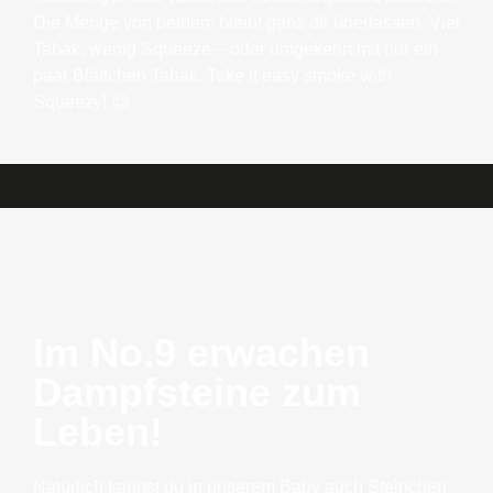
Die Menge von beidem bleibt ganz dir überlassen. Viel
Tabak, wenig Squeeze – oder umgekehrt mit nur ein
paar Blättchen Tabak. Take it easy smoke with
Squeezy! 😉
Im No.9 erwachen
Dampfsteine zum
Leben!
Natürlich kannst du in unserem Baby auch Steinchen