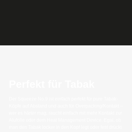
Perfekt für Tabak
Der Squeeze No.9 ist einfach perfekt für pure Tabak-
Köpfe auf Abstand und auch für Overpacking/Kontakt –
wer es härter mag, raucht einfach mit mehr Kontakt zur
Alufolie oder dem Heat Management Device. Egal, ob
man den Tabak locker in den Kopf legt oder fest drückt