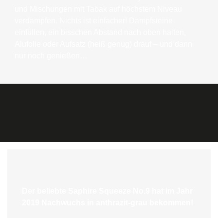
und Mischungen mit Tabak auf höchstem Niveau
verdampfen. Nichts ist einfacher! Dampfsteine
einfüllen, ein bisschen Abstand nach oben halten,
Alufolie oder Aufsatz (heiß genug) drauf – und dann
nur noch genießen…
Der beliebte Saphire Squeeze No.9 hat im Jahr
2019 Nachwuchs in anthrazit-grau bekommen!