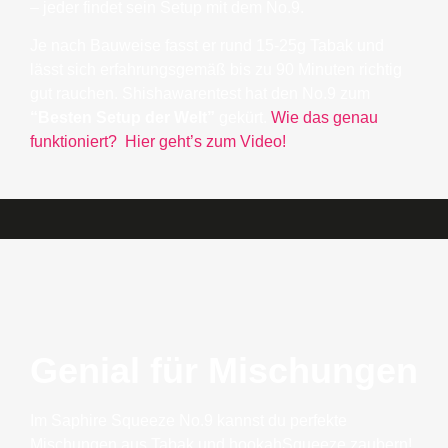
– jeder findet sein Setup mit dem No.9.
Je nach Bauweise fasst er rund 15-25g Tabak und
lässt sich erfahrungsgemäß bis zu 90 Minuten richtig
gut rauchen. Shishawarentest hat den No.9 zum
“Besten Setup der Welt”
gekürt.
Wie das genau
funktioniert? Hier geht’s zum Video!
Genial für Mischungen
Im Saphire Squeeze No.9 kannst du perfekte
Mischungen aus Tabak und hookahSqueeze zaubern!