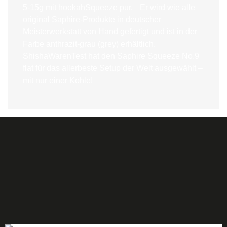
5-15g mit hookahSqueeze pur. Er wird wie alle
original Saphire-Produkte in deutscher
Meisterwerkstatt von Hand gefertigt und ist in der
Farbe anthrazit-grau (grey) erhältlich.
ShishaWarenTest hat den Saphire Squeeze No.9
flat für das allerbeste Setup der Welt ausgewählt –
mit nur einer Kohle!