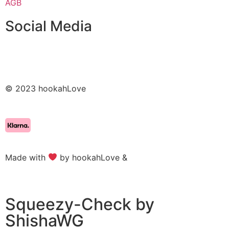
AGB
Social Media
© 2023 hookahLove
Made with
by hookahLove &
Alpha Design
Squeezy-Check by
ShishaWG